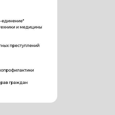
реступлений
филактики
раждан