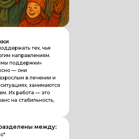
ать тех, чья
аправлениям.
оддержки»
 они
ым в лечении и
циях, занимаются
работа — это
 стабильность,
елены между:
ение"
ки и медицины