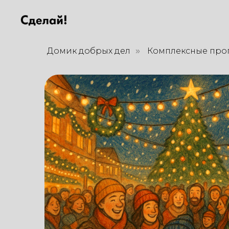
Домик добрых дел
Комплексные про
»